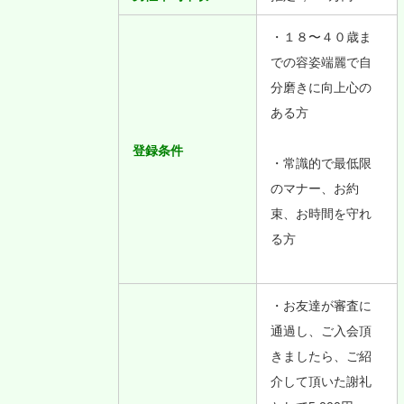
・１８〜４０歳ま
での容姿端麗で自
分磨きに向上心の
ある方
登録条件
・常識的で最低限
のマナー、お約
束、お時間を守れ
る方
・お友達が審査に
通過し、ご入会頂
きましたら、ご紹
介して頂いた謝礼