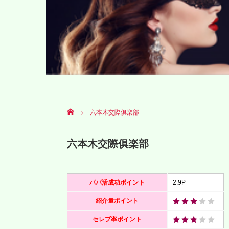
Home
六本木交際俱楽部
六本木交際俱楽部
パパ活成功ポイント
2.9P
紹介量ポイント
セレブ率ポイント