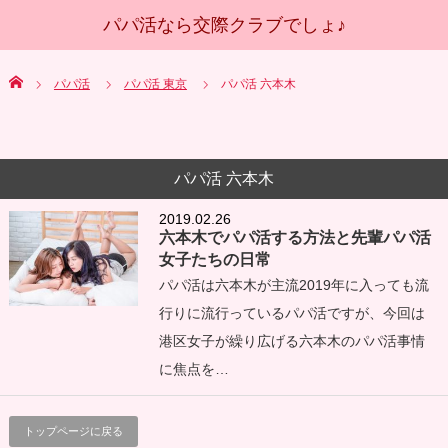
Home
パパ活
パパ活 東京
パパ活 六本木
パパ活 六本木
2019.02.26
六本木でパパ活する方法と先輩パパ活
女子たちの日常
パパ活は六本木が主流2019年に入っても流
行りに流行っているパパ活ですが、今回は
港区女子が繰り広げる六本木のパパ活事情
に焦点を…
トップページに戻る