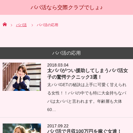
Home
パパ活
パパ活の応用
パパ活の応用
2018.03.04
太パパがつい援助してしまうパパ活女
子の驚愕テクニック3選！
太パパGETの秘訣は上手に可愛く甘えられ
る女性！！パパの中でも特に大金持ちなパ
パは太パパと言われます。年齢層も大体
60…
2017.09.22
パパ活で月収100万円を稼ぐ女達！