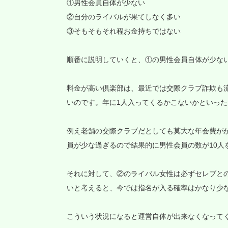
①男性会員自体が少ない
②自分のライバルが果てしなく多い
③そもそもそれ程お金持ちではない
順番に説明していくと、①の男性会員自体が少な
料金が高い倶楽部は、最近では交際クラブ詐欺も
いのです。年に1人入ってくるかこないかといっ
例え老舗の交際クラブだとしても莫大な年会費が
員が少な過ぎるので結果的に男性会員の数が10人
それに対して、②のライバル女性は必ずセレブとの
いと考えると、今では指名が入る確率はかなり少
こういう状況になると運営自体が出来なくなって