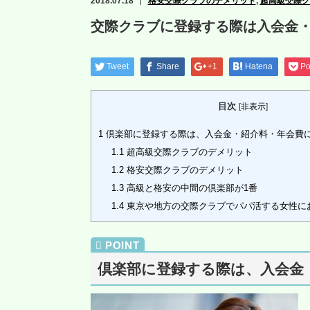
2018.07.18
格安交際クラブのデメリット
,
超高級交際ク
交際クラブに登録する際は入会金
Tweet
Share
+1
Hatena
Po
目次
[
非表示
]
1
倶楽部に登録する際は、入会金・紹介料・年会費
1.1
超高級交際クラブのデメリット
1.2
格安交際クラブのデメリット
1.3
高級と格安の中間の倶楽部が1番
1.4
東京や地方の交際クラブでパパ活する女性に
倶楽部に登録する際は、入会金